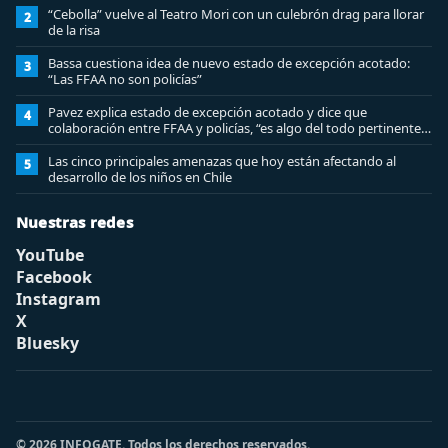
“Cebolla” vuelve al Teatro Mori con un culebrón drag para llorar
2
de la risa
Bassa cuestiona idea de nuevo estado de excepción acotado:
3
“Las FFAA no son policías”
Pavez explica estado de excepción acotado y dice que
4
colaboración entre FFAA y policías, “es algo del todo pertinente
analizar”
Las cinco principales amenazas que hoy están afectando al
5
desarrollo de los niños en Chile
Nuestras redes
YouTube
Facebook
Instagram
X
Bluesky
© 2026 INFOGATE. Todos los derechos reservados.