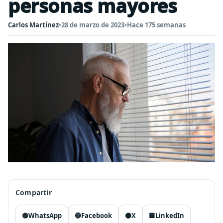
personas mayores
Carlos Martínez
•
28 de marzo de 2023
•
Hace 175 semanas
Compartir
🟢
WhatsApp
🔵
Facebook
⚫
X
🟦
LinkedIn