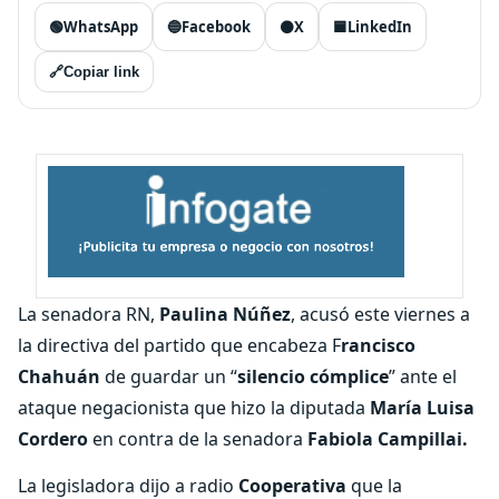
🟢
WhatsApp
🔵
Facebook
⚫
X
🟦
LinkedIn
🔗
Copiar link
La senadora RN,
Paulina Núñez
, acusó este viernes a
la directiva del partido que encabeza F
rancisco
Chahuán
de guardar un “
silencio
cómplice
” ante el
ataque negacionista que hizo la diputada
María Luisa
Cordero
en contra de la senadora
Fabiola Campillai.
La legisladora dijo a radio
Cooperativa
que la