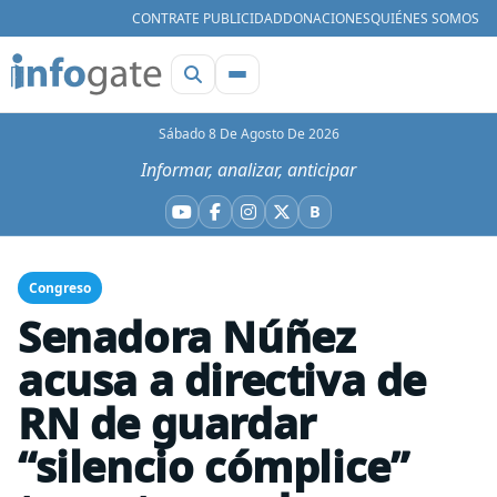
CONTRATE PUBLICIDAD
DONACIONES
QUIÉNES SOMOS
Sábado 8 De Agosto De 2026
Informar, analizar, anticipar
B
YouTube
Facebook
Instagram
X
Bluesky
Congreso
Senadora Núñez
acusa a directiva de
RN de guardar
“silencio cómplice”