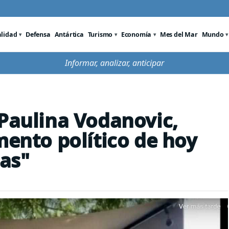
alidad
Defensa
Antártica
Turismo
Economía
Mes del Mar
Mundo
Informar, analizar, anticipar
 Paulina Vodanovic,
mento político de hoy
ias"