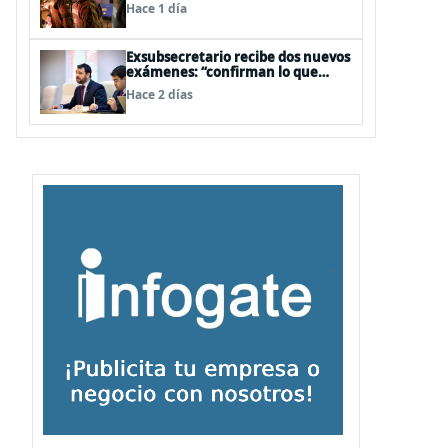
legislativa y fast track de
Hace 1 día
proyectos
Exsubsecretario recibe dos nuevos
exámenes: “confirman lo que
siempre he dicho que no consumo
Hace 2 días
droga”