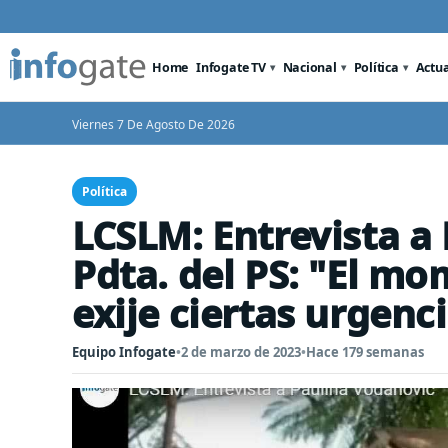
Home
Infogate TV
Nacional
Política
Actu
Viernes 7 De Agosto De 2026
Política
LCSLM: Entrevista a
Pdta. del PS: "El mo
exije ciertas urgenc
Equipo Infogate
•
2 de marzo de 2023
•
Hace 179 semanas