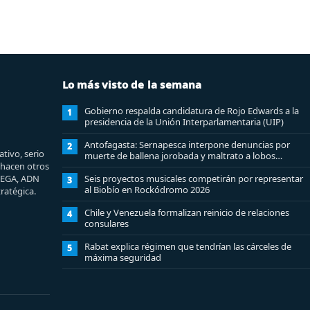
Lo más visto de la semana
Gobierno respalda candidatura de Rojo Edwards a la
1
presidencia de la Unión Interparlamentaria (UIP)
Antofagasta: Sernapesca interpone denuncias por
2
tivo, serio
muerte de ballena jorobada y maltrato a lobos
e hacen otros
marinos
MEGA, ADN
Seis proyectos musicales competirán por representar
3
al Biobío en Rockódromo 2026
ratégica.
Chile y Venezuela formalizan reinicio de relaciones
4
consulares
Rabat explica régimen que tendrían las cárceles de
5
máxima seguridad