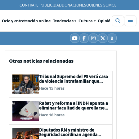
CONTRATE PUBLICIDAD
DONACIONES
QUIÉNES SOMOS
Ocio y entretención online
Tendencias
Cultura
Opinión
Videos
De
B
YouTube
Facebook
Instagram
X
Bluesky
Otras noticias relacionadas
Tribunal Supremo del PS verá caso
de violencia intrafamiliar que
afecta al senador Fidel Espinoza
Hace 15 horas
Rabat y reforma al INDH apunta a
eliminar facultad de querellarse
para hacerlo “consultivo”
Hace 16 horas
Diputados RN y ministro de
Seguridad coordinan agenda