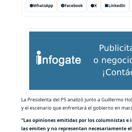
🟢
WhatsApp
🔵
Facebook
⚫
X
🟦
LinkedIn
La Presidenta del PS analizó junto a Guillermo Ho
y el escenario que enfrentará el gobierno en marz
“Las opiniones emitidas por los columnistas e 
las emiten y no representan necesariamente el 