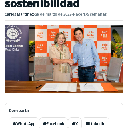
sostenibilidad
Carlos Martínez
•
29 de marzo de 2023
•
Hace 175 semanas
Compartir
🟢
WhatsApp
🔵
Facebook
⚫
X
🟦
LinkedIn