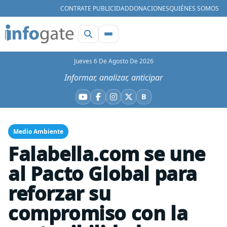
CONTRATE PUBLICIDAD
DONACIONES
QUIÉNES SOMOS
Jueves 6 De Agosto De 2026
Informar, analizar, anticipar
B
YouTube
Facebook
Instagram
X
Bluesky
Medio Ambiente
Falabella.com se une
al Pacto Global para
reforzar su
compromiso con la