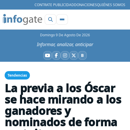
CONTRATE PUBLICIDAD
DONACIONES
QUIÉNES SOMOS
Domingo 9 De Agosto De 2026
Informar, analizar, anticipar
B
YouTube
Facebook
Instagram
X
Bluesky
Tendencias
La previa a los Óscar
se hace mirando a los
ganadores y
nominados de forma