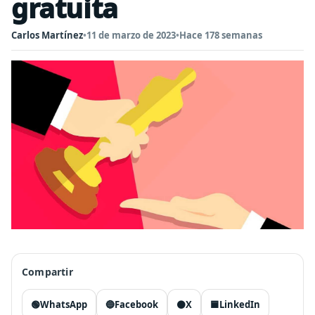
gratuita
Carlos Martínez
•
11 de marzo de 2023
•
Hace 178 semanas
Compartir
🟢
WhatsApp
🔵
Facebook
⚫
X
🟦
LinkedIn