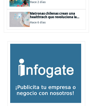
natación para fortalecer la salud
Hace 2 días
Matronas chilenas crean una
healthtech que revoluciona la
formación clínica con simuladores
Hace 6 días
inteligentes