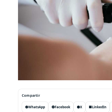
Compartir
🟢
WhatsApp
🔵
Facebook
⚫
X
🟦
LinkedIn