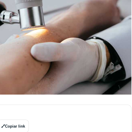
🔗
Copiar link