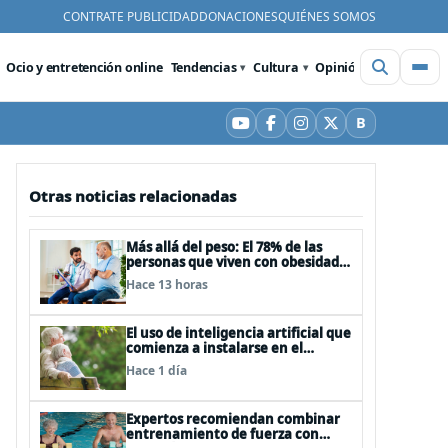
CONTRATE PUBLICIDAD
DONACIONES
QUIÉNES SOMOS
Ocio y entretención online
Tendencias
Cultura
Opinión
Videos
De
B
YouTube
Facebook
Instagram
X
Bluesky
Otras noticias relacionadas
Más allá del peso: El 78% de las
personas que viven con obesidad
sufre estrés postraumático debido
Hace 13 horas
al estigma
El uso de inteligencia artificial que
comienza a instalarse en el
cuidado de personas mayores
Hace 1 día
Expertos recomiendan combinar
entrenamiento de fuerza con