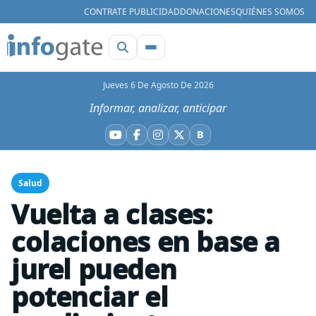
CONTRATE PUBLICIDAD
DONACIONES
QUIÉNES SOMOS
Jueves 6 De Agosto De 2026
Informar, analizar, anticipar
B
YouTube
Facebook
Instagram
X
Bluesky
Salud
Vuelta a clases:
colaciones en base a
jurel pueden
potenciar el