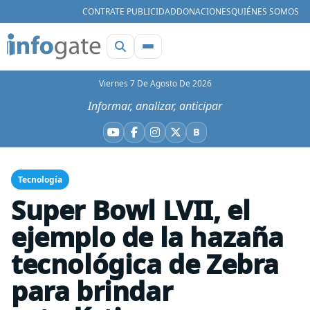
CONTRATE PUBLICIDAD
DONACIONES
QUIÉNES SOMOS
Viernes 7 De Agosto De 2026
Informar, analizar, anticipar
B
YouTube
Facebook
Instagram
X
Bluesky
Tecnología
Super Bowl LVII, el
ejemplo de la hazaña
tecnológica de Zebra
para brindar