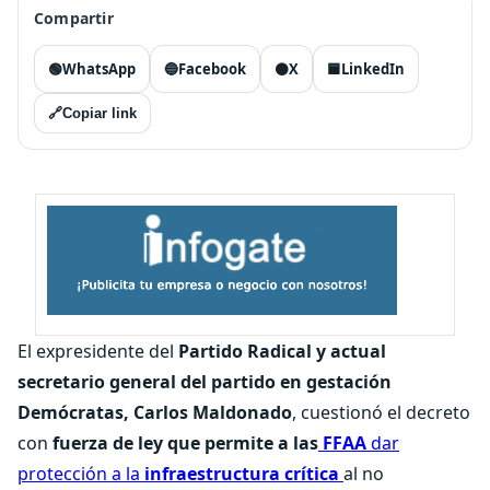
Compartir
🟢
WhatsApp
🔵
Facebook
⚫
X
🟦
LinkedIn
🔗
Copiar link
El expresidente del
Partido Radical y actual
secretario general del partido en gestación
Demócratas, Carlos Maldonado
, cuestionó el decreto
con
fuerza de ley que permite a las
FFAA
dar
protección a la
infraestructura crítica
al no