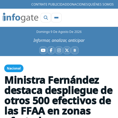
CONTRATE PUBLICIDAD
DONACIONES
QUIÉNES SOMOS
Domingo 9 De Agosto De 2026
Informar, analizar, anticipar
B
YouTube
Facebook
Instagram
X
Bluesky
Nacional
Ministra Fernández
destaca despliegue de
otros 500 efectivos de
las FFAA en zonas