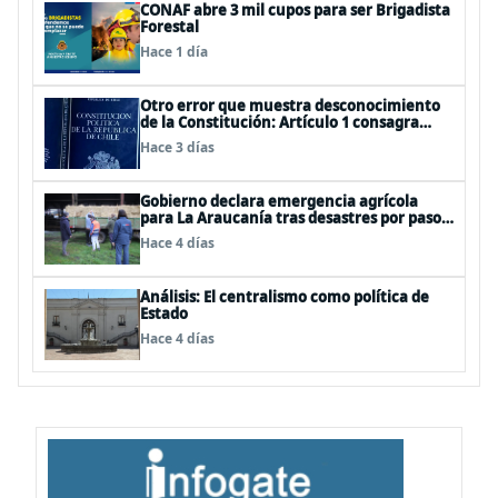
CONAF abre 3 mil cupos para ser Brigadista
Forestal
Hace 1 día
Otro error que muestra desconocimiento
de la Constitución: Artículo 1 consagra
resguardar la seguridad nacional y
Hace 3 días
proteger a los ciudadanos
Gobierno declara emergencia agrícola
para La Araucanía tras desastres por pasos
de sistemas frontales
Hace 4 días
Análisis: El centralismo como política de
Estado
Hace 4 días