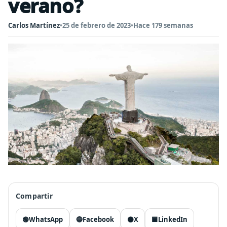
verano?
Carlos Martínez
•
25 de febrero de 2023
•
Hace 179 semanas
Compartir
🟢
WhatsApp
🔵
Facebook
⚫
X
🟦
LinkedIn