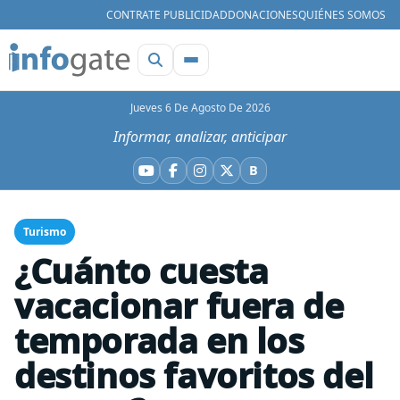
CONTRATE PUBLICIDAD
DONACIONES
QUIÉNES SOMOS
Jueves 6 De Agosto De 2026
Informar, analizar, anticipar
B
YouTube
Facebook
Instagram
X
Bluesky
Turismo
¿Cuánto cuesta
vacacionar fuera de
temporada en los
destinos favoritos del