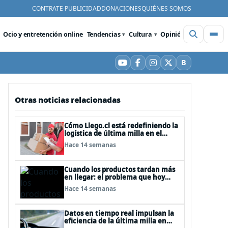
CONTRATE PUBLICIDAD
DONACIONES
QUIÉNES SOMOS
Ocio y entretención online
Tendencias
Cultura
Opinión
Videos
De
B
YouTube
Facebook
Instagram
X
Bluesky
Otras noticias relacionadas
Cómo Llego.cl está redefiniendo la
logística de última milla en el
comercio online chileno
Hace 14 semanas
Cuando los productos tardan más
en llegar: el problema que hoy
enfrentan empresas y
Hace 14 semanas
consumidores
Datos en tiempo real impulsan la
eficiencia de la última milla en