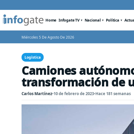
Home
Infogate TV
Nacional
Política
Actu
Miércoles 5 De Agosto De 2026
Logística
Camiones autónomos
transformación de u
Carlos Martínez
•
10 de febrero de 2023
•
Hace 181 semanas