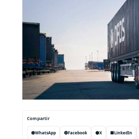
Compartir
🟢
WhatsApp
🔵
Facebook
⚫
X
🟦
LinkedIn