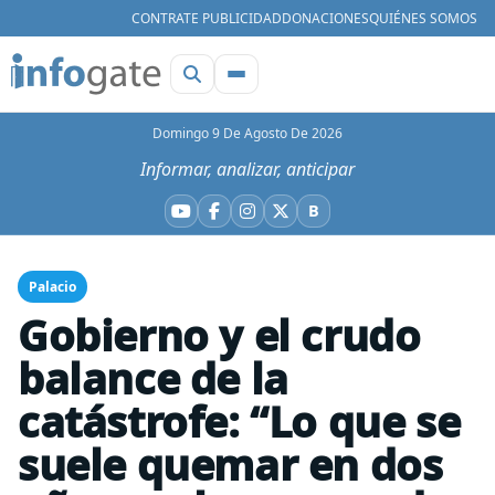
CONTRATE PUBLICIDAD
DONACIONES
QUIÉNES SOMOS
Domingo 9 De Agosto De 2026
Informar, analizar, anticipar
B
YouTube
Facebook
Instagram
X
Bluesky
Palacio
Gobierno y el crudo
balance de la
catástrofe: “Lo que se
suele quemar en dos