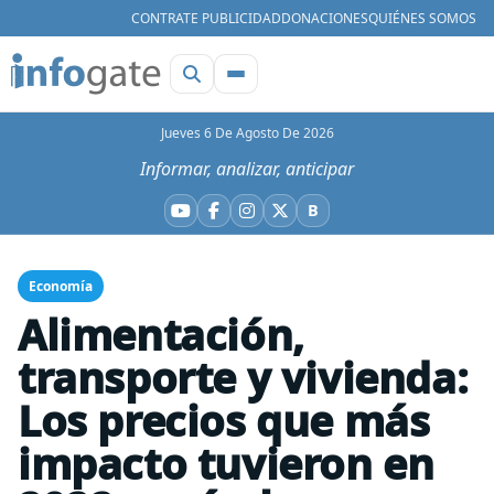
CONTRATE PUBLICIDAD
DONACIONES
QUIÉNES SOMOS
Jueves 6 De Agosto De 2026
Informar, analizar, anticipar
B
YouTube
Facebook
Instagram
X
Bluesky
Economía
Alimentación,
transporte y vivienda:
Los precios que más
impacto tuvieron en