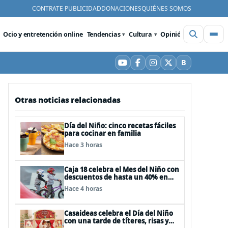
CONTRATE PUBLICIDAD
DONACIONES
QUIÉNES SOMOS
Ocio y entretención online
Tendencias
Cultura
Opinión
Videos
De
B
YouTube
Facebook
Instagram
X
Bluesky
Otras noticias relacionadas
Día del Niño: cinco recetas fáciles
para cocinar en familia
Hace 3 horas
Caja 18 celebra el Mes del Niño con
descuentos de hasta un 40% en
panoramas, cine, shows y
Hace 4 horas
streaming
Casaideas celebra el Día del Niño
con una tarde de títeres, risas y