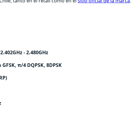
hile, tanto en el retail como en el
sitio oficial de la marca
.
 2.402GHz - 2.480GHz
h GFSK, π/4 DQPSK, 8DPSK
IRP)
z