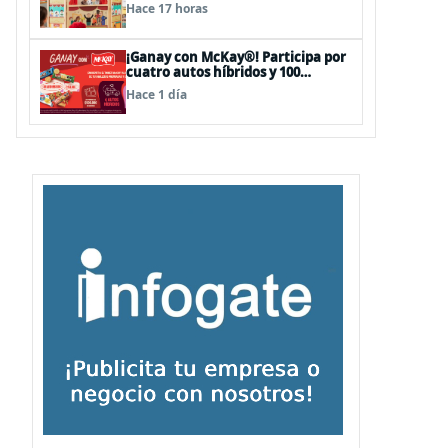
sorpresas en el Mall Plaza Vespucio
Hace 17 horas
¡Ganay con McKay®! Participa por
cuatro autos híbridos y 100
premios de $500.000
Hace 1 día