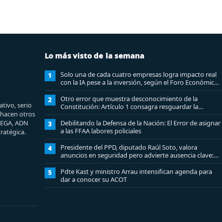
Lo más visto de la semana
Solo una de cada cuatro empresas logra impacto real
1
con la IA pese a la inversión, según el Foro Económico
Mundial
Otro error que muestra desconocimiento de la
2
tivo, serio
Constitución: Artículo 1 consagra resguardar la
e hacen otros
seguridad nacional y proteger a los ciudadanos
MEGA, ADN
Debilitando la Defensa de la Nación: El Error de asignar
3
a las FFAA labores policiales
ratégica.
Presidente del PPD, diputado Raúl Soto, valora
4
anuncios en seguridad pero advierte ausencia clave:
alzamiento del secreto bancario
Pdte Kast y ministro Arrau intensifican agenda para
5
dar a conocer su ACOT