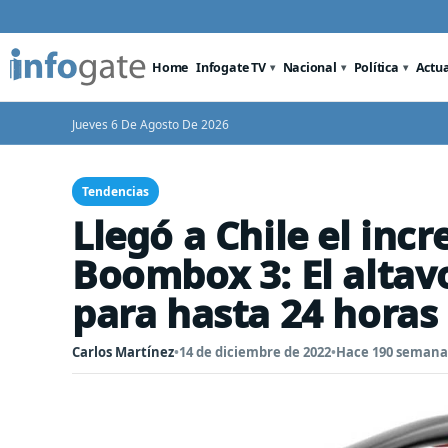
Home
Infogate TV
Nacional
Política
Actu
Jueves 6 De Agosto De 2026
Tendencias
Llegó a Chile el incr
Boombox 3: El altavo
para hasta 24 horas
Carlos Martínez
•
14 de diciembre de 2022
•
Hace 190 semana