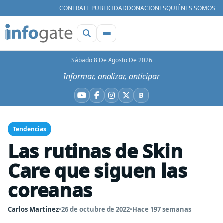
CONTRATE PUBLICIDAD
DONACIONES
QUIÉNES SOMOS
Sábado 8 De Agosto De 2026
Informar, analizar, anticipar
B
YouTube
Facebook
Instagram
X
Bluesky
Tendencias
Las rutinas de Skin
Care que siguen las
coreanas
Carlos Martínez
•
26 de octubre de 2022
•
Hace 197 semanas