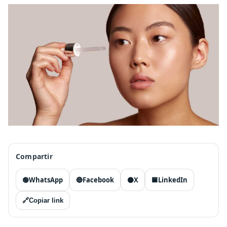
Compartir
🟢
WhatsApp
🔵
Facebook
⚫
X
🟦
LinkedIn
🔗
Copiar link