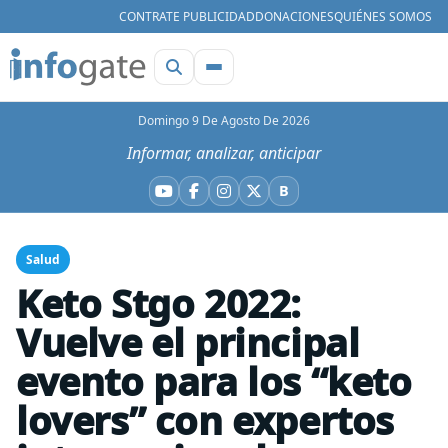
CONTRATE PUBLICIDAD
DONACIONES
QUIÉNES SOMOS
Domingo 9 De Agosto De 2026
Informar, analizar, anticipar
B
YouTube
Facebook
Instagram
X
Bluesky
Salud
Keto Stgo 2022:
Vuelve el principal
evento para los “keto
lovers” con expertos