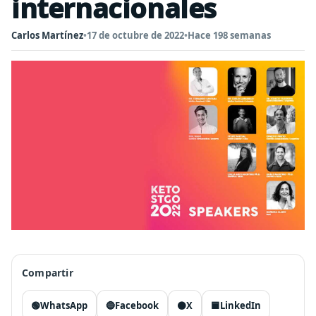
internacionales
Carlos Martínez
•
17 de octubre de 2022
•
Hace 198 semanas
Compartir
🟢
WhatsApp
🔵
Facebook
⚫
X
🟦
LinkedIn