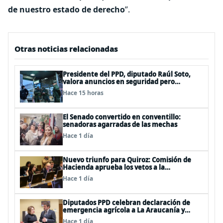
de nuestro estado de derecho
”.
Otras noticias relacionadas
Presidente del PPD, diputado Raúl Soto,
valora anuncios en seguridad pero
advierte ausencia clave: alzamiento del
Hace 15 horas
secreto bancario
El Senado convertido en conventillo:
senadoras agarradas de las mechas
Hace 1 día
Nuevo triunfo para Quiroz: Comisión de
Hacienda aprueba los vetos a la
Megarreforma
Hace 1 día
Diputados PPD celebran declaración de
emergencia agrícola a La Araucanía y
piden agilizar ayudas económicas a
Hace 1 día