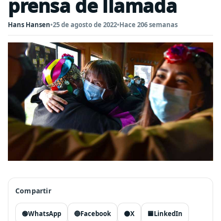
prensa de llamada
Hans Hansen
•
25 de agosto de 2022
•
Hace 206 semanas
Compartir
🟢
WhatsApp
🔵
Facebook
⚫
X
🟦
LinkedIn