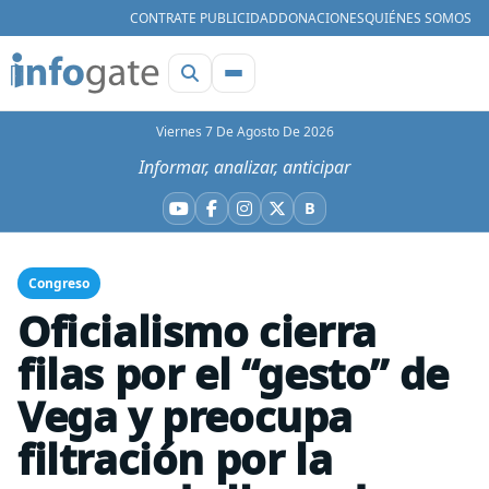
CONTRATE PUBLICIDAD
DONACIONES
QUIÉNES SOMOS
Viernes 7 De Agosto De 2026
Informar, analizar, anticipar
B
YouTube
Facebook
Instagram
X
Bluesky
Congreso
Oficialismo cierra
filas por el “gesto” de
Vega y preocupa
filtración por la