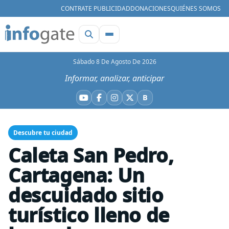
CONTRATE PUBLICIDAD
DONACIONES
QUIÉNES SOMOS
Sábado 8 De Agosto De 2026
Informar, analizar, anticipar
B
YouTube
Facebook
Instagram
X
Bluesky
Descubre tu ciudad
Caleta San Pedro,
Cartagena: Un
descuidado sitio
turístico lleno de