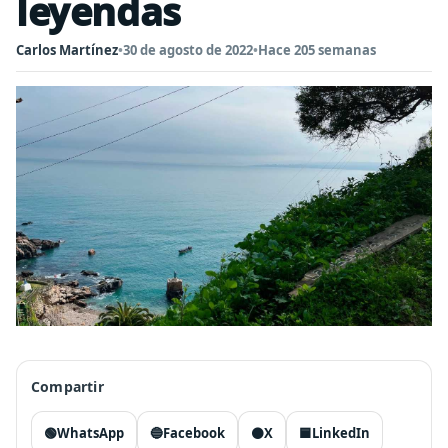
leyendas
Carlos Martínez
•
30 de agosto de 2022
•
Hace 205 semanas
Compartir
🟢
WhatsApp
🔵
Facebook
⚫
X
🟦
LinkedIn