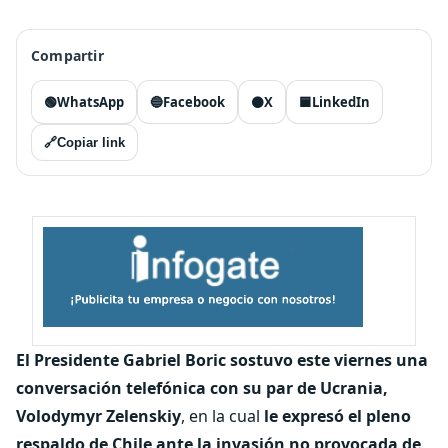
Compartir
🟢
WhatsApp
🔵
Facebook
⚫
X
🟦
LinkedIn
🔗
Copiar link
El Presidente Gabriel Boric sostuvo este viernes una
conversación telefónica con su par de Ucrania,
Volodymyr Zelenskiy
, en la cual
le expresó el pleno
respaldo de Chile ante la invasión no provocada de