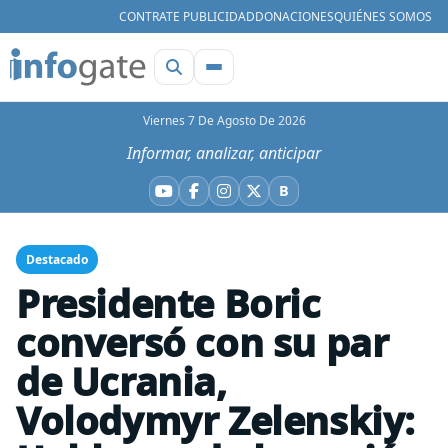
CONTRATE PUBLICIDAD
DONACIONES
QUIÉNES SOMOS
Viernes 7 De Agosto De 2026
Informar, analizar, anticipar
B
YouTube
Facebook
Instagram
X
Bluesky
Destacado
Presidente Boric
conversó con su par
de Ucrania,
Volodymyr Zelenskiy: