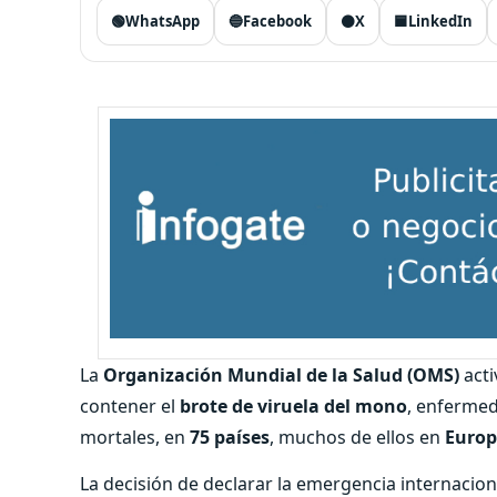
🟢
WhatsApp
🔵
Facebook
⚫
X
🟦
LinkedIn
La
Organización Mundial de la Salud (OMS)
acti
contener el
brote de viruela del mono
, enfermed
mortales, en
75 países
, muchos de ellos en
Euro
La decisión de declarar la emergencia internacion