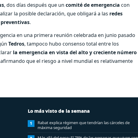
us
, dos días después que un
comité de emergencia
con
izar la posible declaración, que obligará a las
redes
 preventivas
.
rgencia en una primera reunión celebrada en junio pasado
egún
Tedros
, tampoco hubo consenso total entre los
clarar
la emergencia en vista del alto y creciente número
 afirmando que el riesgo a nivel mundial es relativamente
Lo más visto de la semana
Rabat explica régimen que tendrían las cárceles de
1
máxima seguridad
Más allá del peso: El 78% de las personas que viven con