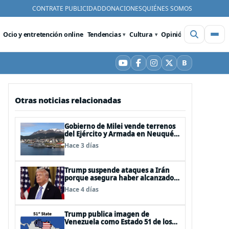
CONTRATE PUBLICIDAD
DONACIONES
QUIÉNES SOMOS
Ocio y entretención online
Tendencias
Cultura
Opinión
Videos
De
B
YouTube
Facebook
Instagram
X
Bluesky
Otras noticias relacionadas
Gobierno de Milei vende terrenos
del Ejército y Armada en Neuquén
y Ushuaia
Hace 3 días
Trump suspende ataques a Irán
porque asegura haber alcanzado
«las bases de un acuerdo»
Hace 4 días
Trump publica imagen de
Venezuela como Estado 51 de los