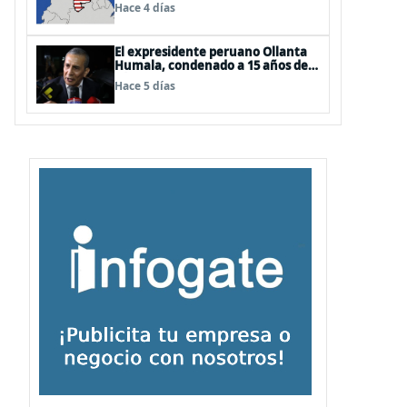
EEUU
Hace 4 días
El expresidente peruano Ollanta
Humala, condenado a 15 años de
cárcel, sale libre al anularse su
Hace 5 días
caso