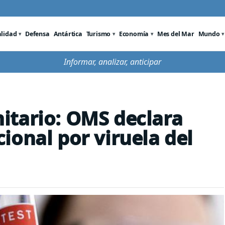
alidad
Defensa
Antártica
Turismo
Economía
Mes del Mar
Mundo
Informar, analizar, anticipar
itario: OMS declara
ional por viruela del