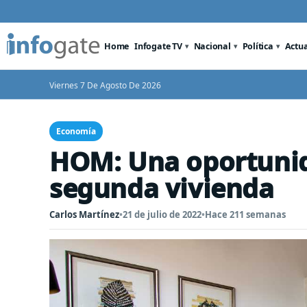
Home
Infogate TV
Nacional
Política
Actu
Viernes 7 De Agosto De 2026
Economía
HOM: Una oportunida
segunda vivienda
Carlos Martínez
•
21 de julio de 2022
•
Hace 211 semanas