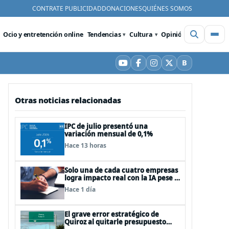
CONTRATE PUBLICIDAD
DONACIONES
QUIÉNES SOMOS
Ocio y entretención online
Tendencias
Cultura
Opinión
Videos
De
B
YouTube
Facebook
Instagram
X
Bluesky
Otras noticias relacionadas
IPC de julio presentó una
variación mensual de 0,1%
Hace 13 horas
Solo una de cada cuatro empresas
logra impacto real con la IA pese a
la inversión, según el Foro
Hace 1 día
Económico Mundial
El grave error estratégico de
Quiroz al quitarle presupuesto