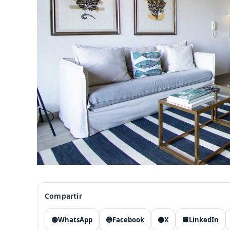
Compartir
🟢
WhatsApp
🔵
Facebook
⚫
X
🟦
LinkedIn