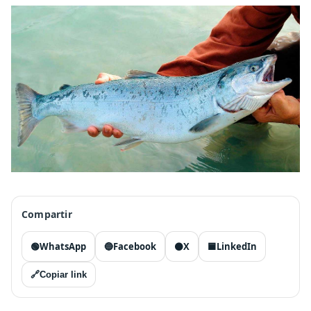
Compartir
🟢
WhatsApp
🔵
Facebook
⚫
X
🟦
LinkedIn
🔗
Copiar link