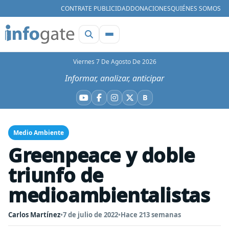
CONTRATE PUBLICIDAD
DONACIONES
QUIÉNES SOMOS
Viernes 7 De Agosto De 2026
Informar, analizar, anticipar
B
YouTube
Facebook
Instagram
X
Bluesky
Medio Ambiente
Greenpeace y doble
triunfo de
medioambientalistas
Carlos Martínez
•
7 de julio de 2022
•
Hace 213 semanas