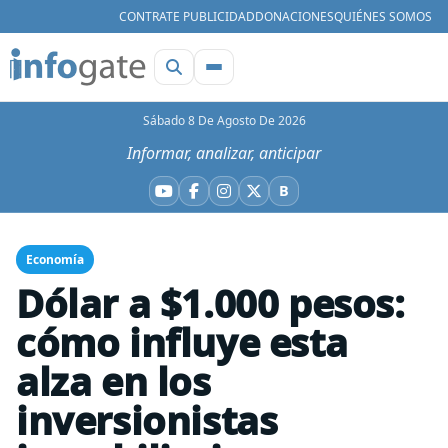
CONTRATE PUBLICIDAD
DONACIONES
QUIÉNES SOMOS
Sábado 8 De Agosto De 2026
Informar, analizar, anticipar
B
YouTube
Facebook
Instagram
X
Bluesky
Economía
Dólar a $1.000 pesos:
cómo influye esta
alza en los
inversionistas