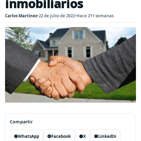
inmobiliarios
Carlos Martínez
•
22 de julio de 2022
•
Hace 211 semanas
Compartir
🟢
WhatsApp
🔵
Facebook
⚫
X
🟦
LinkedIn