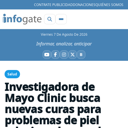
CONTRATE PUBLICIDAD
DONACIONES
QUIÉNES SOMOS
Viernes 7 De Agosto De 2026
Informar, analizar, anticipar
B
YouTube
Facebook
Instagram
X
Bluesky
Salud
Investigadora de
Mayo Clinic busca
nuevas curas para
problemas de piel