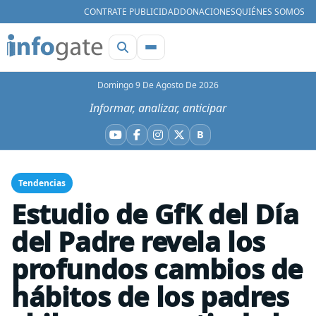
CONTRATE PUBLICIDAD
DONACIONES
QUIÉNES SOMOS
Domingo 9 De Agosto De 2026
Informar, analizar, anticipar
B
YouTube
Facebook
Instagram
X
Bluesky
Tendencias
Estudio de GfK del Día
del Padre revela los
profundos cambios de
hábitos de los padres