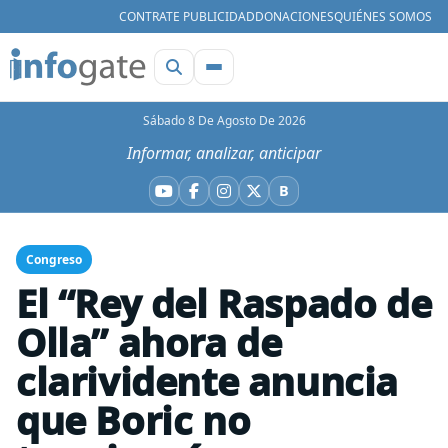
CONTRATE PUBLICIDAD
DONACIONES
QUIÉNES SOMOS
Sábado 8 De Agosto De 2026
Informar, analizar, anticipar
B
YouTube
Facebook
Instagram
X
Bluesky
Congreso
El “Rey del Raspado de
Olla” ahora de
clarividente anuncia
que Boric no