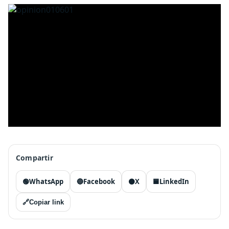
Compartir
🟢
WhatsApp
🔵
Facebook
⚫
X
🟦
LinkedIn
🔗
Copiar link