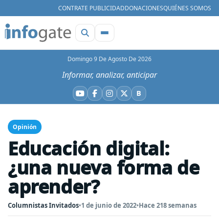
CONTRATE PUBLICIDAD
DONACIONES
QUIÉNES SOMOS
Domingo 9 De Agosto De 2026
Informar, analizar, anticipar
B
YouTube
Facebook
Instagram
X
Bluesky
Opinión
Educación digital:
¿una nueva forma de
aprender?
Columnistas Invitados
•
1 de junio de 2022
•
Hace 218 semanas