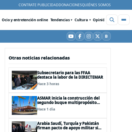
CONTRATE PUBLICIDAD
DONACIONES
QUIÉNES SOMOS
Ocio y entretención online
Tendencias
Cultura
Opinión
Videos
De
B
YouTube
Facebook
Instagram
X
Bluesky
Otras noticias relacionadas
Subsecretario para las FFAA
destaca la labor de la DIRECTEMAR
Hace 3 horas
ASMAR inicia la construcción del
segundo buque multipropósito
LPD “Rapa Nui”
Hace 1 día
Arabia Saudí, Turquía y Pakistán
firman pacto de apoyo militar si