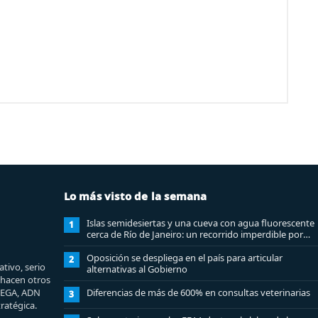
Lo más visto de la semana
Islas semidesiertas y una cueva con agua fluorescente
1
cerca de Río de Janeiro: un recorrido imperdible por
Angra dos Reis
Oposición se despliega en el país para articular
2
tivo, serio
alternativas al Gobierno
e hacen otros
MEGA, ADN
Diferencias de más de 600% en consultas veterinarias
3
ratégica.