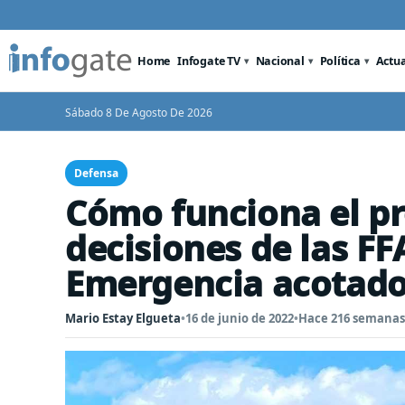
Home
Infogate TV
Nacional
Política
Actu
Sábado 8 De Agosto De 2026
Defensa
Cómo funciona el p
decisiones de las FF
Emergencia acotad
Mario Estay Elgueta
•
16 de junio de 2022
•
Hace 216 semanas