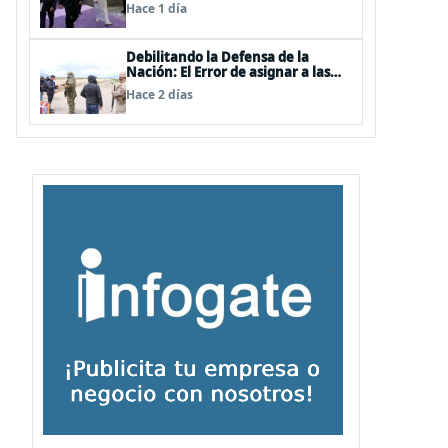
alguno de ellos es atacado
Hace 1 día
Debilitando la Defensa de la
Nación: El Error de asignar a las
FFAA labores policiales
Hace 2 días