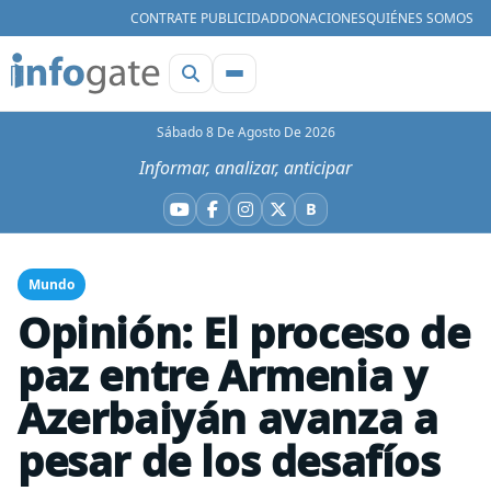
CONTRATE PUBLICIDAD
DONACIONES
QUIÉNES SOMOS
Sábado 8 De Agosto De 2026
Informar, analizar, anticipar
B
YouTube
Facebook
Instagram
X
Bluesky
Mundo
Opinión: El proceso de
paz entre Armenia y
Azerbaiyán avanza a
pesar de los desafíos