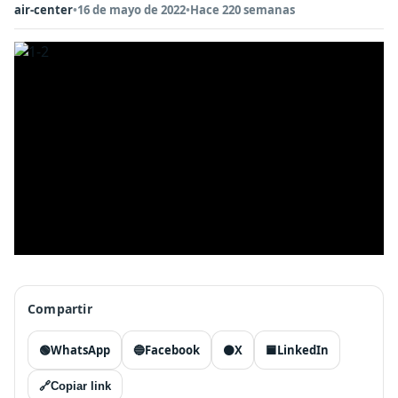
air-center
•
16 de mayo de 2022
•
Hace 220 semanas
Compartir
🟢
WhatsApp
🔵
Facebook
⚫
X
🟦
LinkedIn
🔗
Copiar link