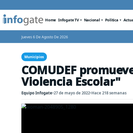
Home
Infogate TV
Nacional
Política
Actu
Jueves 6 De Agosto De 2026
Municipios
COMUDEF promueve 
Violencia Escolar"
Equipo Infogate
•
27 de mayo de 2022
•
Hace 218 semanas