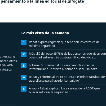
pensamiento o la línea editorial de Infogate”.
Lo más visto de la semana
Rabat explica régimen que tendrían las cárceles de
1
máxima seguridad
Más allá del peso: El 78% de las personas que viven con
2
tivo, serio
obesidad sufre estrés postraumático debido al
e hacen otros
estigma
MEGA, ADN
Tribunal Supremo del PS verá caso de violencia
3
intrafamiliar que afecta al senador Fidel Espinoza
ratégica.
Rabat y reforma al INDH apunta a eliminar facultad de
4
querellarse para hacerlo “consultivo”
Arrau y Rabat explican los alcances de la ACOT que
5
buscar reforzar la seguridad