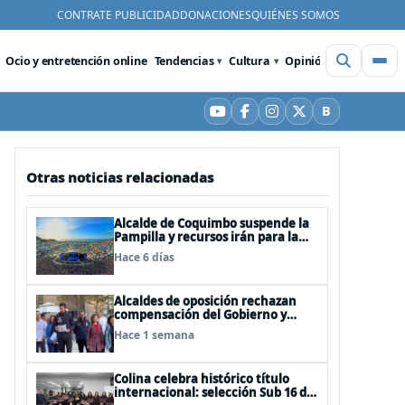
CONTRATE PUBLICIDAD
DONACIONES
QUIÉNES SOMOS
Ocio y entretención online
Tendencias
Cultura
Opinión
Videos
De
B
YouTube
Facebook
Instagram
X
Bluesky
Otras noticias relacionadas
Alcalde de Coquimbo suspende la
Pampilla y recursos irán para la
reconstrucción
Hace 6 días
Alcaldes de oposición rechazan
compensación del Gobierno y
critican tono usado para
Hace 1 semana
descalificarlos
Colina celebra histórico título
internacional: selección Sub 16 de