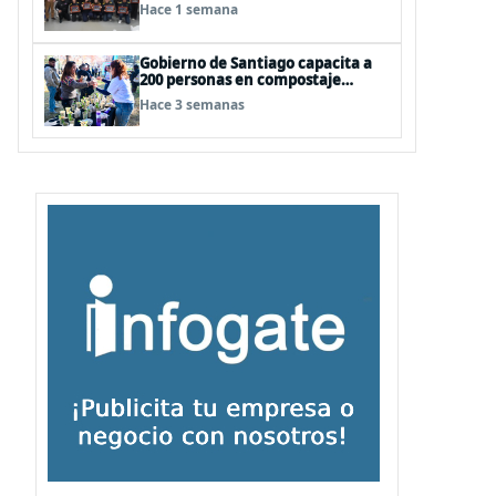
vóleibol campeona invicta en
Hace 1 semana
EEUU
Gobierno de Santiago capacita a
200 personas en compostaje
comunitario con "Nos
Hace 3 semanas
Compostamos Bien II"