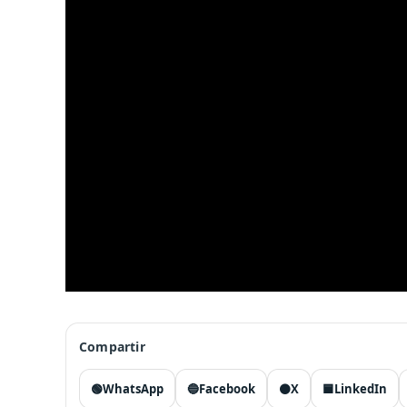
Compartir
🟢
WhatsApp
🔵
Facebook
⚫
X
🟦
LinkedIn