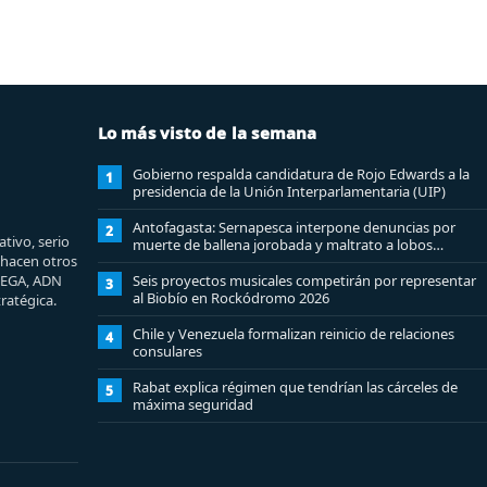
Lo más visto de la semana
Gobierno respalda candidatura de Rojo Edwards a la
1
presidencia de la Unión Interparlamentaria (UIP)
Antofagasta: Sernapesca interpone denuncias por
2
tivo, serio
muerte de ballena jorobada y maltrato a lobos
e hacen otros
marinos
MEGA, ADN
Seis proyectos musicales competirán por representar
3
al Biobío en Rockódromo 2026
ratégica.
Chile y Venezuela formalizan reinicio de relaciones
4
consulares
Rabat explica régimen que tendrían las cárceles de
5
máxima seguridad