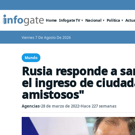
Home
Infogate TV
Nacional
Política
Actu
Viernes 7 De Agosto De 2026
Mundo
Rusia responde a san
el ingreso de ciuda
amistosos"
Agencias
•
28 de marzo de 2022
•
Hace 227 semanas