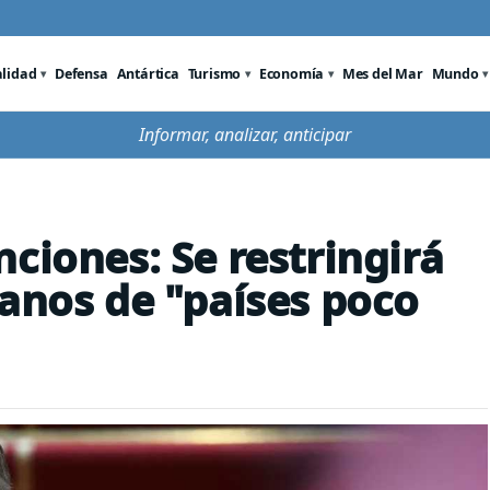
alidad
Defensa
Antártica
Turismo
Economía
Mes del Mar
Mundo
Informar, analizar, anticipar
ciones: Se restringirá
danos de "países poco