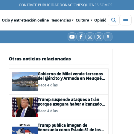
CONTRATE PUBLICIDAD
DONACIONES
QUIÉNES SOMOS
Ocio y entretención online
Tendencias
Cultura
Opinión
Videos
De
B
YouTube
Facebook
Instagram
X
Bluesky
Otras noticias relacionadas
Gobierno de Milei vende terrenos
del Ejército y Armada en Neuquén
y Ushuaia
Hace 4 días
Trump suspende ataques a Irán
porque asegura haber alcanzado
«las bases de un acuerdo»
Hace 4 días
Trump publica imagen de
Venezuela como Estado 51 de los