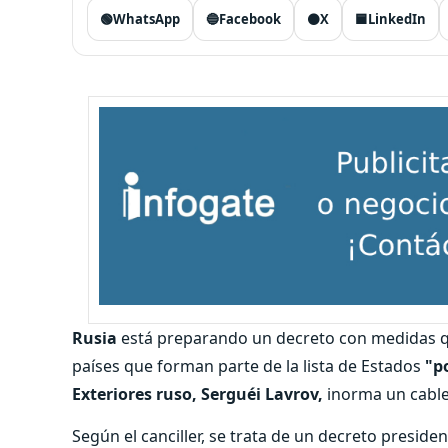
🟢
WhatsApp
🔵
Facebook
⚫
X
🟦
LinkedIn
Rusia
está preparando un decreto con medidas que
países que forman parte de la lista de Estados
"p
Exteriores ruso, Serguéi Lavrov,
inorma un cable
Según el canciller, se trata de un decreto presid