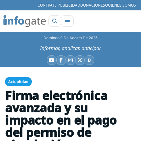
CONTRATE PUBLICIDAD
DONACIONES
QUIÉNES SOMOS
Domingo 9 De Agosto De 2026
Informar, analizar, anticipar
B
YouTube
Facebook
Instagram
X
Bluesky
Actualidad
Firma electrónica
avanzada y su
impacto en el pago
del permiso de