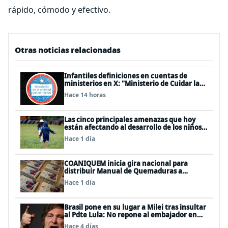
rápido, cómodo y efectivo.
Otras noticias relacionadas
Infantiles definiciones en cuentas de
ministerios en X: "Ministerio de Cuidar la
Plata", "Ministerio de la amistad..."
Hace 14 horas
Las cinco principales amenazas que hoy
están afectando al desarrollo de los niños
en Chile
Hace 1 día
COANIQUEM inicia gira nacional para
distribuir Manual de Quemaduras a
profesionales de la salud
Hace 1 día
Brasil pone en su lugar a Milei tras insultar
al Pdte Lula: No repone al embajador en
BBSS y rebaja la relación bilateral
Hace 4 días