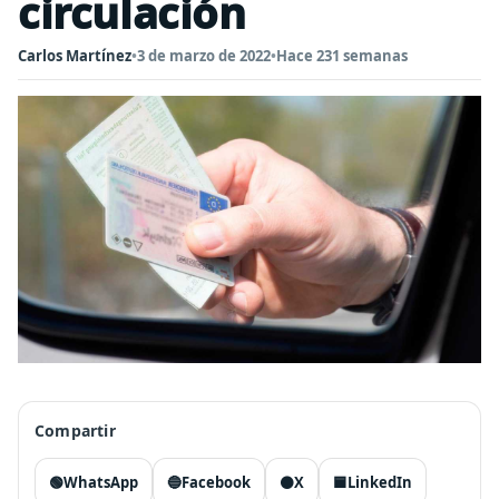
circulación
Carlos Martínez
•
3 de marzo de 2022
•
Hace 231 semanas
Compartir
🟢
WhatsApp
🔵
Facebook
⚫
X
🟦
LinkedIn