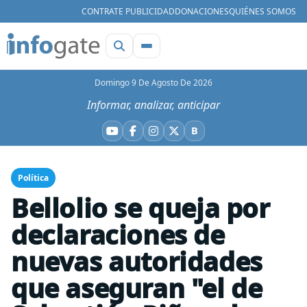
CONTRATE PUBLICIDAD
DONACIONES
QUIÉNES SOMOS
Domingo 9 De Agosto De 2026
Informar, analizar, anticipar
B
YouTube
Facebook
Instagram
X
Bluesky
Política
Bellolio se queja por
declaraciones de
nuevas autoridades
que aseguran "el de