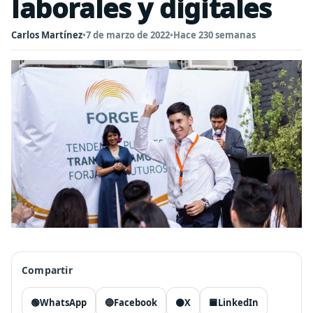
laborales y digitales
Carlos Martínez
•
7 de marzo de 2022
•
Hace 230 semanas
Compartir
🟢
WhatsApp
🔵
Facebook
⚫
X
🟦
LinkedIn