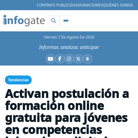
CONTRATE PUBLICIDAD
DONACIONES
QUIÉNES SOMOS
Viernes 7 De Agosto De 2026
Informar, analizar, anticipar
B
YouTube
Facebook
Instagram
X
Bluesky
Tendencias
Activan postulación a
formación online
gratuita para jóvenes
en competencias