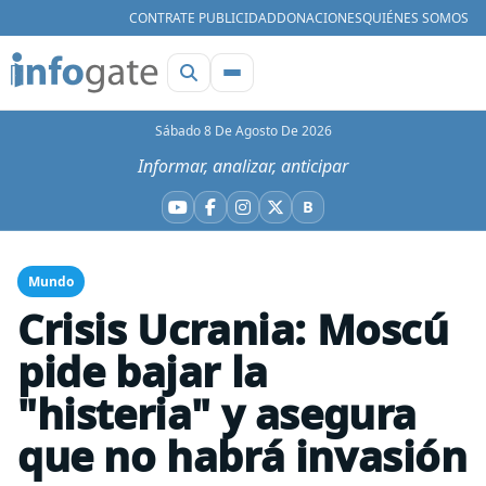
CONTRATE PUBLICIDAD
DONACIONES
QUIÉNES SOMOS
Sábado 8 De Agosto De 2026
Informar, analizar, anticipar
B
YouTube
Facebook
Instagram
X
Bluesky
Mundo
Crisis Ucrania: Moscú
pide bajar la
"histeria" y asegura
que no habrá invasión