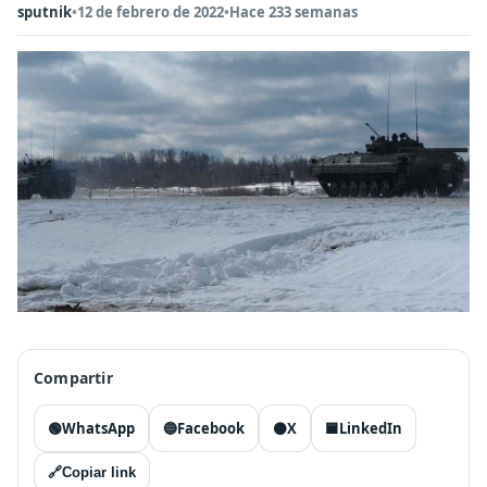
sputnik
•
12 de febrero de 2022
•
Hace 233 semanas
Compartir
🟢
WhatsApp
🔵
Facebook
⚫
X
🟦
LinkedIn
🔗
Copiar link