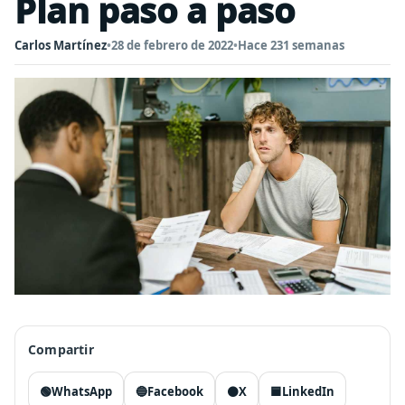
Plan paso a paso
Carlos Martínez
•
28 de febrero de 2022
•
Hace 231 semanas
Compartir
🟢
WhatsApp
🔵
Facebook
⚫
X
🟦
LinkedIn