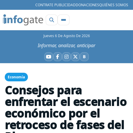
CONTRATE PUBLICIDAD
DONACIONES
QUIÉNES SOMOS
Jueves 6 De Agosto De 2026
Informar, analizar, anticipar
B
YouTube
Facebook
Instagram
X
Bluesky
Economía
Consejos para
enfrentar el escenario
económico por el
retroceso de fases del