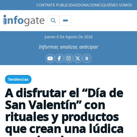
CONTRATE PUBLICIDAD
DONACIONES
QUIÉNES SOMOS
Jueves 6 De Agosto De 2026
Informar, analizar, anticipar
B
YouTube
Facebook
Instagram
X
Bluesky
Tendencias
A disfrutar el “Día de
San Valentín” con
rituales y productos
que crean una lúdica