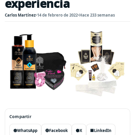
experiencia
Carlos Martínez
•
14 de febrero de 2022
•
Hace 233 semanas
Compartir
🟢
WhatsApp
🔵
Facebook
⚫
X
🟦
LinkedIn