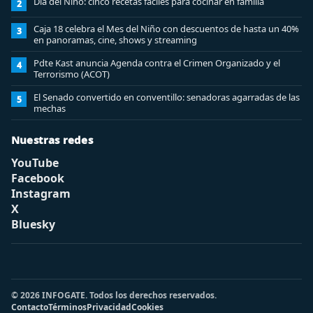
Día del Niño: cinco recetas fáciles para cocinar en familia
2
Caja 18 celebra el Mes del Niño con descuentos de hasta un 40%
3
en panoramas, cine, shows y streaming
Pdte Kast anuncia Agenda contra el Crimen Organizado y el
4
Terrorismo (ACOT)
El Senado convertido en conventillo: senadoras agarradas de las
5
mechas
Nuestras redes
YouTube
Facebook
Instagram
X
Bluesky
© 2026 INFOGATE. Todos los derechos reservados.
Contacto
Términos
Privacidad
Cookies