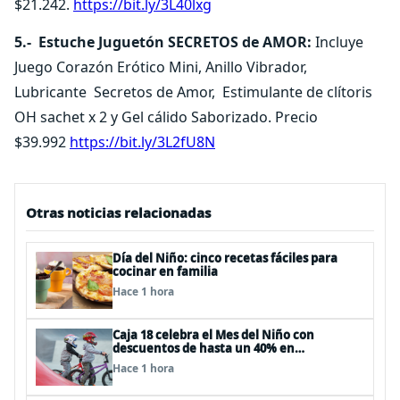
$21.242.
https://bit.ly/3L40lxg
5.- Estuche Juguetón SECRETOS de AMOR:
Incluye
Juego Corazón Erótico Mini, Anillo Vibrador,
Lubricante Secretos de Amor, Estimulante de clítoris
OH sachet x 2 y Gel cálido Saborizado. Precio
$39.992
https://bit.ly/3L2fU8N
Otras noticias relacionadas
Día del Niño: cinco recetas fáciles para
cocinar en familia
Hace 1 hora
Caja 18 celebra el Mes del Niño con
descuentos de hasta un 40% en
panoramas, cine, shows y streaming
Hace 1 hora