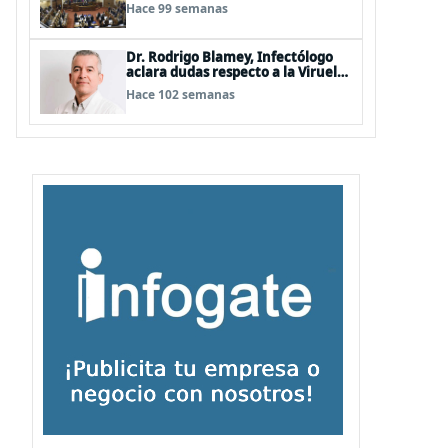
Hermosilla, pero se olvidan que
Hace 99 semanas
son los peor evaluados
Dr. Rodrigo Blamey, Infectólogo
aclara dudas respecto a la Viruela
del Mono (MPOX)
Hace 102 semanas