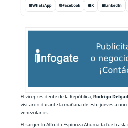
🟢
WhatsApp
🔵
Facebook
⚫
X
🟦
LinkedIn
El vicepresidente de la República,
Rodrigo Delga
visitaron durante la mañana de este jueves a uno
venezolanos.
El sargento Alfredo Espinoza Ahumada fue traslad