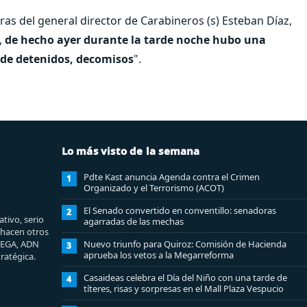
as del general director de Carabineros (s) Esteban Díaz,
,
de hecho ayer durante la tarde noche hubo una
 de detenidos, decomisos
".
Lo más visto de la semana
Pdte Kast anuncia Agenda contra el Crimen
1
Organizado y el Terrorismo (ACOT)
El Senado convertido en conventillo: senadoras
2
tivo, serio
agarradas de las mechas
e hacen otros
MEGA, ADN
Nuevo triunfo para Quiroz: Comisión de Hacienda
3
aprueba los vetos a la Megarreforma
ratégica.
Casaideas celebra el Día del Niño con una tarde de
4
títeres, risas y sorpresas en el Mall Plaza Vespucio