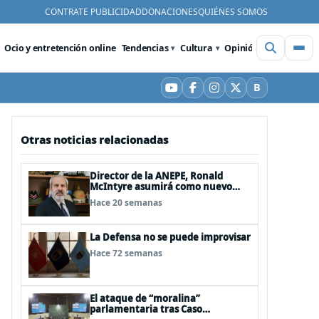
CONTRATE PUBLICIDAD
DONACIONES
QUIÉNES SOMOS
Ocio y entretención online
Tendencias
Cultura
Opinión
Videos
De
B
YouTube
Facebook
Instagram
X
Bluesky
Otras noticias relacionadas
Director de la ANEPE, Ronald
McIntyre asumirá como nuevo
director de la ANI
Hace 20 semanas
La Defensa no se puede improvisar
Hace 72 semanas
El ataque de “moralina”
parlamentaria tras Caso