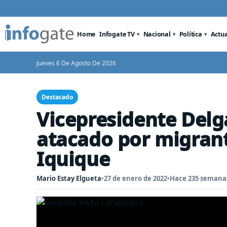
Home
Infogate TV
Nacional
Política
Actu
Jueves 6 De Agosto De 2026
Destacado
Vicepresidente Delg
atacado por migran
Iquique
Mario Estay Elgueta
•
27 de enero de 2022
•
Hace 235 semana