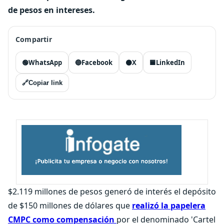
de pesos en intereses.
Compartir
🟢
WhatsApp
🔵
Facebook
⚫
X
🟦
LinkedIn
🔗
Copiar link
$2.119 millones de pesos generó de interés el depósito
de $150 millones de dólares que
realizó la papelera
CMPC como compensación
por el denominado 'Cartel