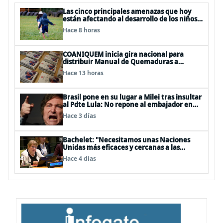
Las cinco principales amenazas que hoy
están afectando al desarrollo de los niños
en Chile
Hace 8 horas
COANIQUEM inicia gira nacional para
distribuir Manual de Quemaduras a
profesionales de la salud
Hace 13 horas
Brasil pone en su lugar a Milei tras insultar
al Pdte Lula: No repone al embajador en
BBSS y rebaja la relación bilateral
Hace 3 días
Bachelet: "Necesitamos unas Naciones
Unidas más eficaces y cercanas a las
personas"
Hace 4 días