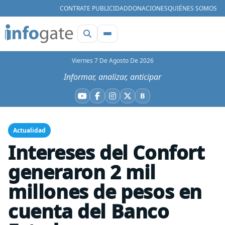
CONTRATE PUBLICIDAD
DONACIONES
QUIÉNES SOMOS
Viernes 7 De Agosto De 2026
Informar, analizar, anticipar
B
YouTube
Facebook
Instagram
X
Bluesky
Actualidad
Intereses del Confort
generaron 2 mil
millones de pesos en
cuenta del Banco