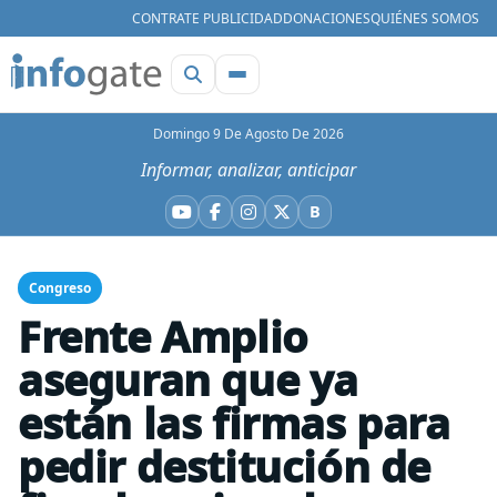
CONTRATE PUBLICIDAD
DONACIONES
QUIÉNES SOMOS
Domingo 9 De Agosto De 2026
Informar, analizar, anticipar
B
YouTube
Facebook
Instagram
X
Bluesky
Congreso
Frente Amplio
aseguran que ya
están las firmas para
pedir destitución de