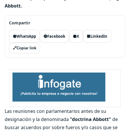
Abbott.
Compartir
🟢
WhatsApp
🔵
Facebook
⚫
X
🟦
LinkedIn
🔗
Copiar link
Las reuniones con parlamentarios antes de su
designación y la denominada
"doctrina Abbott"
de
buscar acuerdos por sobre fueros y/o casos que se