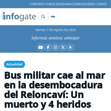
CONTRATE PUBLICIDAD
DONACIONES
QUIÉNES SOMOS
Viernes 7 De Agosto De 2026
Informar, analizar, anticipar
B
YouTube
Facebook
Instagram
X
Bluesky
Actualidad
Bus militar cae al mar
en la desembocadura
del Reloncaví: Un
muerto y 4 heridos