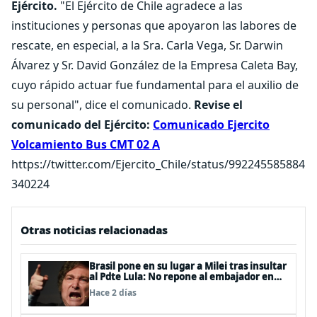
Ejército.
"El Ejército de Chile agradece a las
instituciones y personas que apoyaron las labores de
rescate, en especial, a la Sra. Carla Vega, Sr. Darwin
Álvarez y Sr. David González de la Empresa Caleta Bay,
cuyo rápido actuar fue fundamental para el auxilio de
su personal", dice el comunicado.
Revise el
comunicado del Ejército:
Comunicado Ejercito
Volcamiento Bus CMT 02 A
https://twitter.com/Ejercito_Chile/status/992245585884
340224
Otras noticias relacionadas
Brasil pone en su lugar a Milei tras insultar
al Pdte Lula: No repone al embajador en
BBSS y rebaja la relación bilateral
Hace 2 días