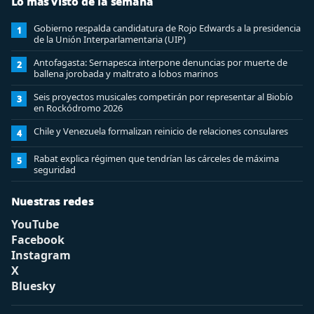
Lo más visto de la semana
Gobierno respalda candidatura de Rojo Edwards a la presidencia
1
de la Unión Interparlamentaria (UIP)
Antofagasta: Sernapesca interpone denuncias por muerte de
2
ballena jorobada y maltrato a lobos marinos
Seis proyectos musicales competirán por representar al Biobío
3
en Rockódromo 2026
Chile y Venezuela formalizan reinicio de relaciones consulares
4
Rabat explica régimen que tendrían las cárceles de máxima
5
seguridad
Nuestras redes
YouTube
Facebook
Instagram
X
Bluesky