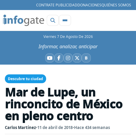
CONTRATE PUBLICIDAD
DONACIONES
QUIÉNES SOMOS
Viernes 7 De Agosto De 2026
Informar, analizar, anticipar
B
YouTube
Facebook
Instagram
X
Bluesky
Descubre tu ciudad
Mar de Lupe, un
rinconcito de México
en pleno centro
Carlos Martínez
•
11 de abril de 2018
•
Hace 434 semanas