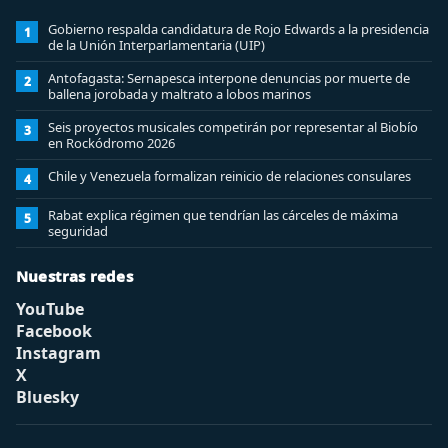
Gobierno respalda candidatura de Rojo Edwards a la presidencia
1
de la Unión Interparlamentaria (UIP)
Antofagasta: Sernapesca interpone denuncias por muerte de
2
ballena jorobada y maltrato a lobos marinos
Seis proyectos musicales competirán por representar al Biobío
3
en Rockódromo 2026
Chile y Venezuela formalizan reinicio de relaciones consulares
4
Rabat explica régimen que tendrían las cárceles de máxima
5
seguridad
Nuestras redes
YouTube
Facebook
Instagram
X
Bluesky