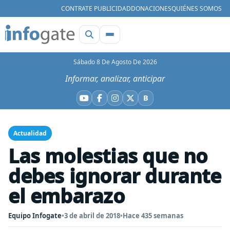
CONTRATE PUBLICIDAD
DONACIONES
QUIÉNES SOMOS
Sábado 8 De Agosto De 2026
Informar, analizar, anticipar
B
YouTube
Facebook
Instagram
X
Bluesky
Actualidad
Las molestias que no
debes ignorar durante
el embarazo
Equipo Infogate
•
3 de abril de 2018
•
Hace 435 semanas