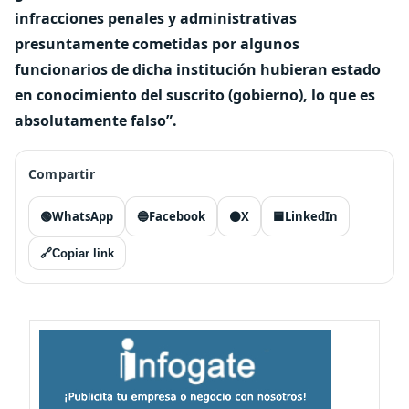
infracciones penales y administrativas
presuntamente cometidas por algunos
funcionarios de dicha institución hubieran estado
en conocimiento del suscrito (gobierno), lo que es
absolutamente falso”.
Compartir
🟢
WhatsApp
🔵
Facebook
⚫
X
🟦
LinkedIn
🔗
Copiar link