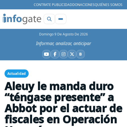
CONTRATE PUBLICIDAD
DONACIONES
QUIÉNES SOMOS
Domingo 9 De Agosto De 2026
Informar, analizar, anticipar
B
YouTube
Facebook
Instagram
X
Bluesky
Actualidad
Aleuy le manda duro
“téngase presente” a
Abbot por el actuar de
fiscales en Operación