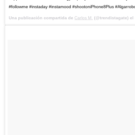
#followme #instaday #instamood #shootoniPhone8Plus #Algarro
Una publicación compartida de
Carlos M.
(@trendistagate) el