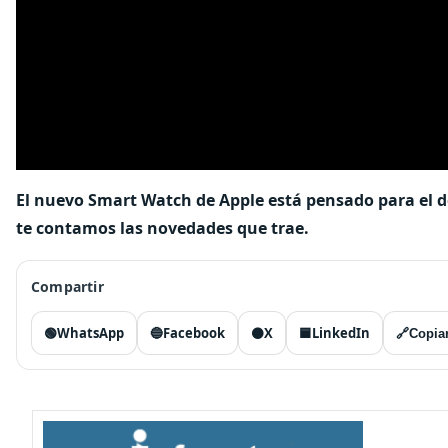
El nuevo Smart Watch de Apple está pensado para el de
te contamos las novedades que trae.
Compartir
🟢
WhatsApp
🔵
Facebook
⚫
X
🟦
LinkedIn
🔗
Copiar