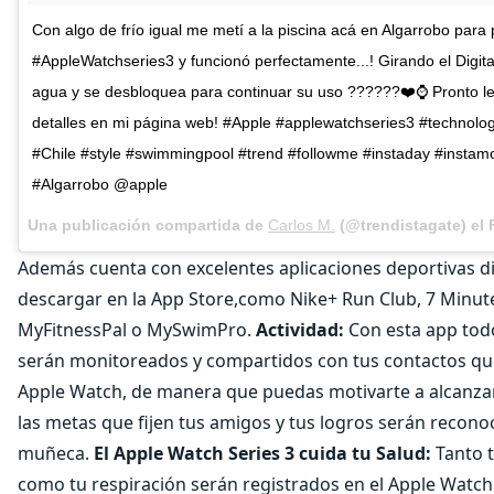
Con algo de frío igual me metí a la piscina acá en Algarrobo para p
#AppleWatchseries3 y funcionó perfectamente...! Girando el Digit
agua y se desbloquea para continuar su uso ??????❤️⌚️ Pronto le
detalles en mi página web! #Apple #applewatchseries3 #technol
#Chile #style #swimmingpool #trend #followme #instaday #insta
#Algarrobo @apple
Una publicación compartida de
Carlos M.
(@trendistagate) el
Además cuenta con excelentes aplicaciones deportivas d
descargar en la App Store,como Nike+ Run Club, 7 Minut
MyFitnessPal o MySwimPro.
Actividad:
Con esta app tod
serán monitoreados y compartidos con tus contactos q
Apple Watch, de manera que puedas motivarte a alcanzar
las metas que fijen tus amigos y tus logros serán recono
muñeca.
El Apple Watch Series 3 cuida tu Salud:
Tanto t
como tu respiración serán registrados en el Apple Watc