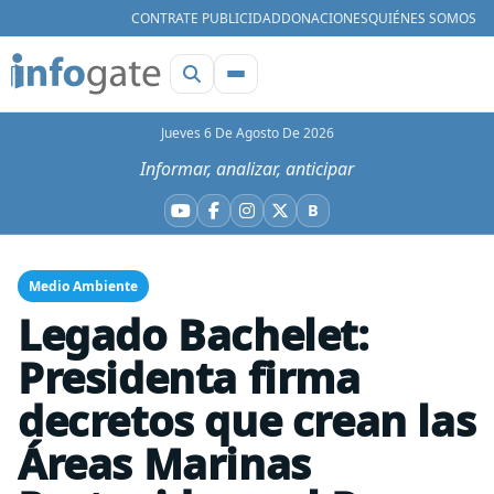
CONTRATE PUBLICIDAD
DONACIONES
QUIÉNES SOMOS
Jueves 6 De Agosto De 2026
Informar, analizar, anticipar
B
YouTube
Facebook
Instagram
X
Bluesky
Medio Ambiente
Legado Bachelet:
Presidenta firma
decretos que crean las
Áreas Marinas