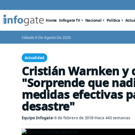
Home
Infogate TV
Nacional
Política
Actu
Sábado 8 De Agosto De 2026
Actualidad
Cristián Warnken y 
"Sorprende que nad
medidas efectivas pa
desastre"
Equipo Infogate
•
6 de febrero de 2018
•
Hace 443 semanas