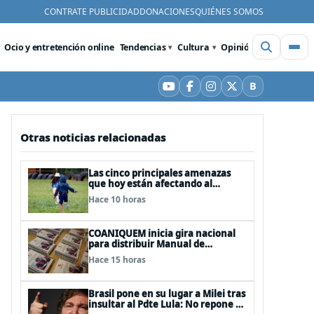
CONTRATE PUBLICIDAD
DONACIONES
QUIÉNES SOMOS
Ocio y entretención online
Tendencias
Cultura
Opinión
Videos
De
B
YouTube
Facebook
Instagram
X
Bluesky
Otras noticias relacionadas
Las cinco principales amenazas
que hoy están afectando al
desarrollo de los niños en Chile
Hace 10 horas
COANIQUEM inicia gira nacional
para distribuir Manual de
Quemaduras a profesionales de la
Hace 15 horas
salud
Brasil pone en su lugar a Milei tras
insultar al Pdte Lula: No repone al