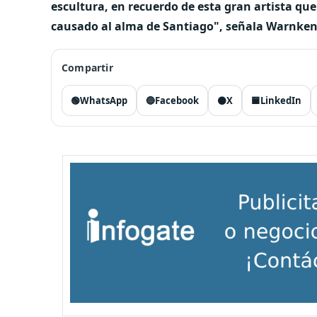
escultura, en recuerdo de esta gran artista qu
causado al alma de Santiago", señala Warnke
Compartir
🟢
WhatsApp
🔵
Facebook
⚫
X
🟦
LinkedIn