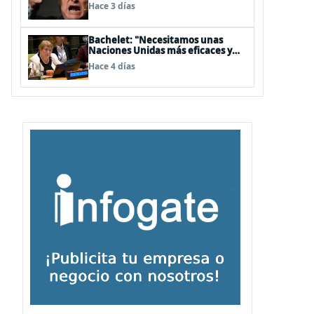
embajador en BBSS y rebaja la
Hace 3 días
relación bilateral
Bachelet: "Necesitamos unas
Naciones Unidas más eficaces y
cercanas a las personas"
Hace 4 días