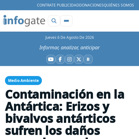
CONTRATE PUBLICIDAD
DONACIONES
QUIÉNES SOMOS
Jueves 6 De Agosto De 2026
Informar, analizar, anticipar
B
YouTube
Facebook
Instagram
X
Bluesky
Medio Ambiente
Contaminación en la
Antártica: Erizos y
bivalvos antárticos
sufren los daños