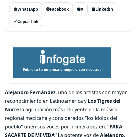
🟢
WhatsApp
🔵
Facebook
⚫
X
🟦
LinkedIn
🔗
Copiar link
Alejandro Fernández
, uno de los artistas con mayor
reconocimiento en Latinoamérica y
Los Tigres del
Norte
la agrupación más influyente en la música
regional mexicana y considerados “los ídolos del
pueblo” unen sus voces por primera vez en:
“PARA
SACARTE DE MI VIDA”
La potente voz de
Alejandro
,