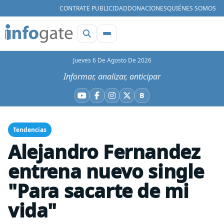
CONTRATE PUBLICIDAD
DONACIONES
QUIÉNES SOMOS
Jueves 6 De Agosto De 2026
Informar, analizar, anticipar
B
YouTube
Facebook
Instagram
X
Bluesky
Tendencias
Alejandro Fernandez
entrena nuevo single
"Para sacarte de mi
vida"